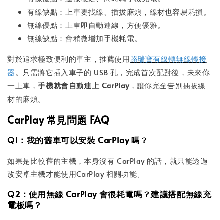
有線缺點：上車要找線、插拔麻煩，線材也容易耗損。
無線優點：上車即自動連線，方便優雅。
無線缺點：會稍微增加手機耗電。
對於追求極致便利的車主，推薦使用
路瑞寶有線轉無線轉接
器
。只需將它插入車子的 USB 孔，完成首次配對後，未來你
一上車，
手機就會自動連上 CarPlay
，讓你完全告別插拔線
材的麻煩。
CarPlay 常見問題 FAQ
Q1：我的舊車可以安裝 CarPlay 嗎？
如果是比較舊的主機，本身沒有 CarPlay 的話，就只能透過
改安卓主機才能使用CarPlay 相關功能。
Q2：使用無線 CarPlay 會很耗電嗎？建議搭配無線充
電板嗎？