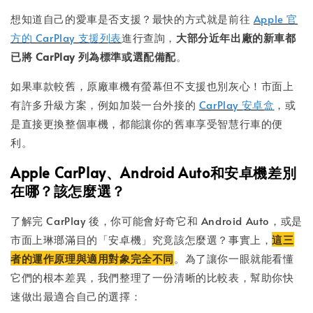
想知道自己的愛車是否支援？最快的方式就是前往
Apple 官
方的 CarPlay 支援列表
進行查詢，
大部分近年出廠的新車都
已將 CarPlay 列為標準或選配備配
。
如果車款較舊，原廠車機有螢幕但不支援也別灰心！市面上
有許多升級方案，例如加裝一台外接的
CarPlay 安卓盒
，或
是直接更換整個車機，都能讓你的舊車享受智慧行車的便
利。
Apple CarPlay、Android Auto和安卓機差別
在哪？該怎麼選？
了解完 CarPlay 後，你可能會好奇它和 Android Auto，或是
市面上琳瑯滿目的「安卓機」究竟該怎麼選？事實上，
這三
者的運作原理與適用對象完全不同
。為了讓你一眼就能看懂
它們的根本差異，我們整理了一份清晰的比較表，幫助你快
速做出最適合自己的選擇：