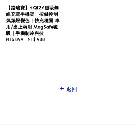
【路瑞寶】⚡Qi2⚡磁吸無
線充電手機架｜按鍵控制
氣氛燈變色｜快充穩固 車
用/桌上兩用 MagSafe磁
吸｜手機制冷科技
Regular
NT$ 899
-
NT$ 988
price
返回