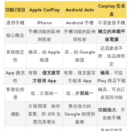
Carplay 安卓
功能/項目
Apple CarPlay
Android Auto
盒
適用手機
iPhone
Android 手機
不需連接手機
手機功能的延伸
手機功能的延伸
獨立的車載平
核心概念
與投射
與投射
板電腦
品質參差不
系統穩定
極高，由 Apple
高，由 Google
齊，依品牌而
性
維護
維護
定
App 擴充
有限，
僅支援官
有限，僅支援官
極高
，可從
性
方核准 App
方核准 App
Play 商店下載
客製化程
極高，可自訂
低，介面統一
低，
介面統一
度
桌面與功能
介面簡潔、操作
整合強大的
功能強大
、不
優點
直覺、與 iOS 生
Google 助理與
依賴手機
態完美整合
服務
系統可能不