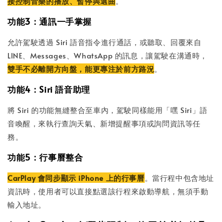
接控制音樂的播放、暫停與選曲
。
功能3：通訊一手掌握
允許駕駛透過 Siri 語音指令進行通話，或聽取、回覆來自
LINE、Messages、WhatsApp 的訊息，讓駕駛在溝通時，
雙手不必離開方向盤，能更專注於前方路況
。
功能4：Siri 語音助理
將 Siri 的功能無縫整合至車內，駕駛同樣能用「嘿 Siri」語
音喚醒，來執行查詢天氣、新增提醒事項或詢問資訊等任
務。
功能5：行事曆整合
CarPlay 會同步顯示 iPhone 上的行事曆
。當行程中包含地址
資訊時，使用者可以直接點選該行程來啟動導航，無須手動
輸入地址。