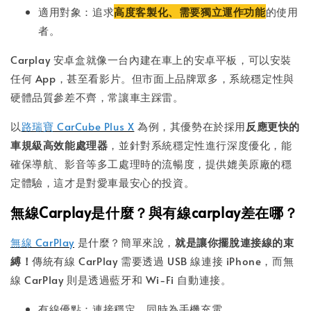
適用對象：追求
高度客製化、需要獨立運作功能
的使用
者。
Carplay 安卓盒就像一台內建在車上的安卓平板，可以安裝
任何 App，甚至看影片。但市面上品牌眾多，系統穩定性與
硬體品質參差不齊，常讓車主踩雷。
以
路瑞寶 CarCube Plus X
為例，其優勢在於採用
反應更快的
車規級高效能處理器
，並針對系統穩定性進行深度優化，能
確保導航、影音等多工處理時的流暢度，提供媲美原廠的穩
定體驗，這才是對愛車最安心的投資。
無線Carplay是什麼？與有線carplay差在哪？
無線 CarPlay
是什麼？簡單來說，
就是讓你擺脫連接線的束
縛！
傳統有線 CarPlay 需要透過 USB 線連接 iPhone，而無
線 CarPlay 則是透過藍牙和 Wi-Fi 自動連接。
有線優點：連接穩定、同時為手機充電。