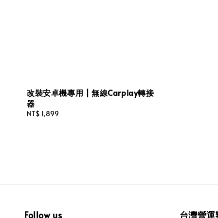
改裝安卓機專用 | 無線Carplay轉接
器
Regular
NT$ 1,899
price
Follow us
台灣營運