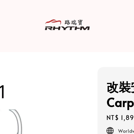
改裝
Car
Regular
NT$ 1,8
price
Worldw