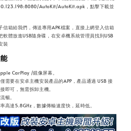
.40.123.198:8080/AutoKit/AutoKit.apk，點擊下載並
子信箱給我們，傳送專用APK檔案，直接上網登入信箱
把軟體放進USB隨身碟，在安卓機系統管理員找到USB
安裝
功能
ple CarPlay /鏡像屏幕。
僅需要在安卓主機安裝產品的APP，產品通過 USB 接
連接即可，無需拆卸主機。
和流暢。
率高達5.8GHz，數據傳輸速度快，延時低。