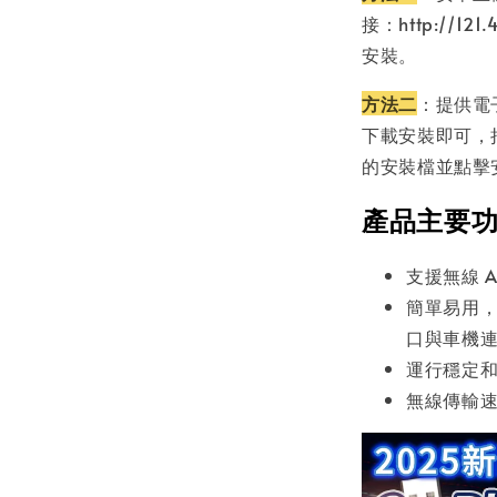
接：http://121
安裝。
方法二
：提供電
下載安裝即可，
的安裝檔並點擊
產品主要
支援無線 Ap
簡單易用，
口與車機
運行穩定
無線傳輸速