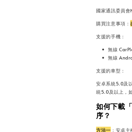
國家通訊委員會NCC
購買注意事項：
支援的手機：
無線 CarP
無線 And
支援的車型：
安卓系統5.0
統5.0及以上
如何下載「Sm
序？
方法一
：安卓主