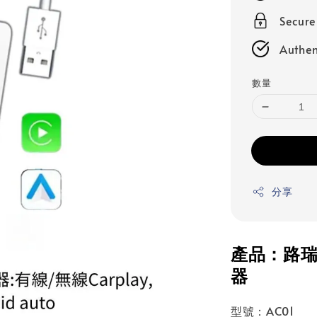
Secur
Authen
數量
分享
產品：路瑞寶
器
型號：AC01