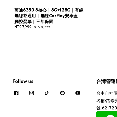
高通6350 8核心｜8G+128G｜有線
無線都通用｜無線CarPlay安卓盒｜
觸控螢幕｜三年保固
Sale
NT$ 7,999
Regular
NT$ 8,999
price
price
Follow us
台灣營運
台中市神岡
名稱:路瑞
號:62172