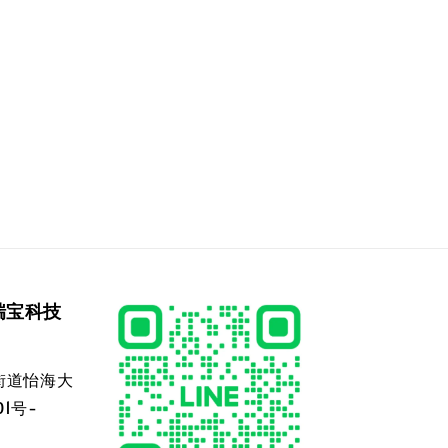
瑞宝科技
街道怡海大
1号-