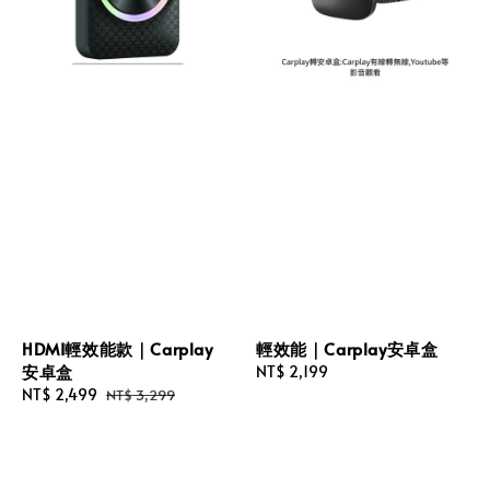
HDMI輕效能款｜Carplay
輕效能｜Carplay安卓盒
安卓盒
Regular
NT$ 2,199
Sale
NT$ 2,499
Regular
price
NT$ 3,299
price
price