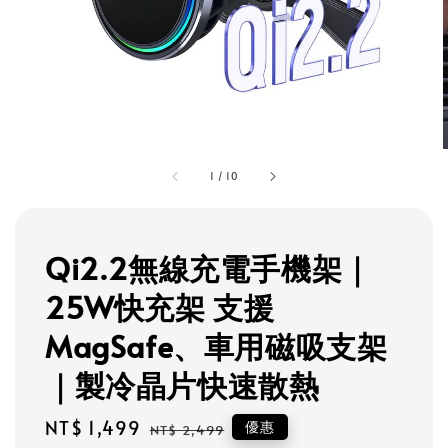
1
/
10
Qi2.2無線充電手機架｜
25W快充架 支援
MagSafe、車用磁吸支架
｜製冷晶片快速散熱
Sale
NT$ 1,499
Regular
優惠
NT$ 2,499