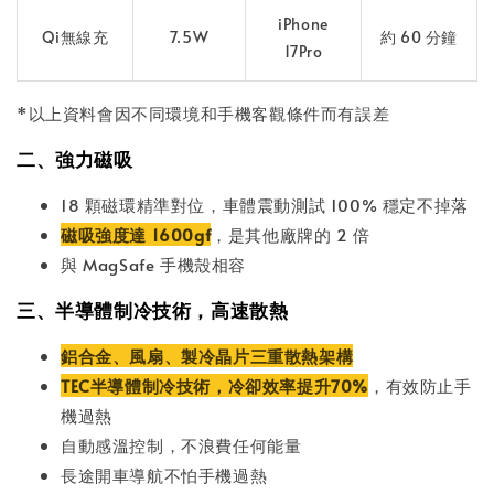
iPhone
Qi無線充
7.5W
約 60 分鐘
17Pro
*以上資料會因不同環境和手機客觀條件而有誤差
二、強力磁吸
18 顆磁環精準對位，車體震動測試 100% 穩定不掉落
磁吸強度達 1600gf
，是其他廠牌的 2 倍
與 MagSafe 手機殼相容
三、半導體制冷技術，高速散熱
鋁合金、風扇、製冷晶片三重散熱架構
TEC半導體制冷技術，冷卻效率提升70%
，有效防止手
機過熱
自動感溫控制，不浪費任何能量
長途開車導航不怕手機過熱