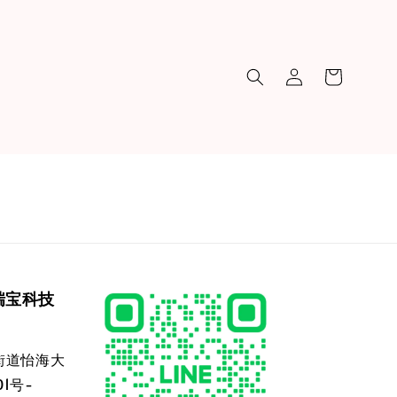
瑞宝科技
街道怡海大
1号-