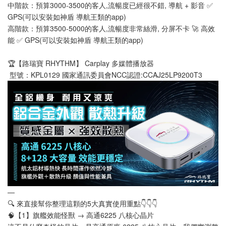
中階款：預算3000-3500的客人,流暢度已經很不錯, 導航 + 影音 ✅ 
GPS(可以安裝如神盾 導航王類的app)
高階款：預算3500-5000的客人,流暢度非常絲滑, 分屏不卡 🚀 高效
能 ✅ GPS(可以安裝如神盾 導航王類的app)
🏆【路瑞寶 RHYTHM】 Carplay 多媒體播放器
 型號：KPL0129 國家通訊委員會NCC認證:CCAJ25LP9200T3
—
🔍 來直接幫你整理這顆的5大真實使用重點👇👇👇
🧠【1】旗艦效能怪獸 → 高通6225 八核心晶片