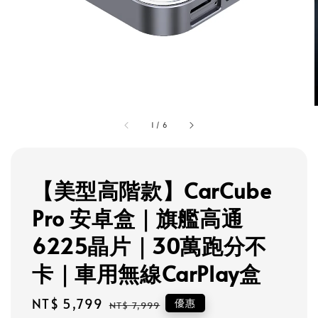
1
/
6
【美型高階款】CarCube
Pro 安卓盒｜旗艦高通
6225晶片｜30萬跑分不
卡｜車用無線CarPlay盒
Sale
NT$ 5,799
Regular
優惠
NT$ 7,999