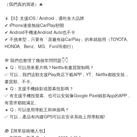
（我們真的測過）🔥
📱【5】支援iOS / Android，通吃各大品牌
✔ iPhone連接無線CarPlay秒開
✔ Android手機連Android Auto也不卡
✔ 不挑車型，只要有「原廠有線CarPlay」的車就能用（TOYOTA、
HONDA、Benz、MG、Ford等都行）
💬 我們也整理了幾個常問問題👇👇
🔸 Q：可以用來看片嗎？Netflix有畫質限制嗎？
✅ 可以，我們這顆支援Play商店下載APP，YT、Netflix都能安裝，
畫質順、不卡。
🔸 Q：支援手機錄影或螢幕投影嗎？
✅ 有支援手機投螢幕、也可以安裝像Google Pixel錄影App的APP，
有需求都能滿足。
🔸 Q：可以使用導航王和神盾嗎？
✅ 可以，產品有內建GPS可以在安卓系統上用導航喔!
🎁【簡單規格懶人包】