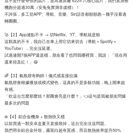
這不是什麼奇怪的晶片，是高通原廠 6225 八核心晶片，我們實測整
機跑分超過30萬（安兔兔實測非虛標）！
不誇張，多工切APP、導航、音樂、Siri語音都順順跑～幾乎沒看過
轉圈圈。
🚀【2】App連點不卡 → 切Netflix、YT、導航就是順
這顆真的不卡，我自己在車上用它切來切去（導航＋Spotify＋
YouTube），完全沒延遲。
試過連開7個APP還是穩，朋友看了也問我哪裡買，我說：「現在用
還來得及紅！」😆
🌈【3】氣氛燈有夠帥！儀式感直接拉滿
氣氛燈會根據播放或模式變色，這真的不是多餘功能，晚上開車超
有感。
「欸這台怎麼那麼炫？那圈會亮是什麼？」👈這句是我被朋友問爆
最多次的問題
❄️【4】鋁合金機身 × 散熱快又穩
以前買過一顆安卓盒夏天直接燒掉，這台完全沒這問題。
我們用全鋁合金外殼，霧面白超有質感，而且散熱效率提升50%