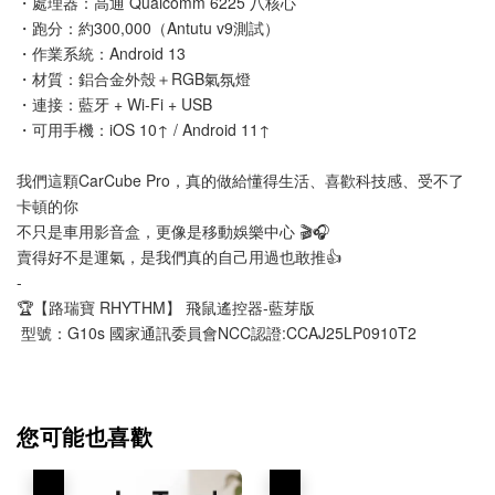
・處理器：高通 Qualcomm 6225 八核心
・跑分：約300,000（Antutu v9測試）
・作業系統：Android 13
・材質：鋁合金外殼＋RGB氣氛燈
・連接：藍牙 + Wi-Fi + USB
・可用手機：iOS 10↑ / Android 11↑
我們這顆CarCube Pro，真的做給懂得生活、喜歡科技感、受不了
卡頓的你
不只是車用影音盒，更像是移動娛樂中心 🎬🎧
賣得好不是運氣，是我們真的自己用過也敢推👍
-
🏆【路瑞寶 RHYTHM】 飛鼠遙控器-藍芽版
 型號：G10s 國家通訊委員會NCC認證:CCAJ25LP0910T2
您可能也喜歡
優惠
優惠